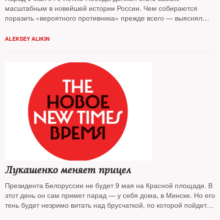
масштабным в новейшей истории России. Чем собираются
поразить «вероятного противника» прежде всего — выяснял
The New Times. Танк «Армата», ракетный комплекс «Бастион»
и самолет ПАК ФА — возможные события и разочарования
ALEKSEY ALIKIN
Парада Победы
Лукашенко меняет прицел
Президента Белоруссии не будет 9 мая на Красной площади. В
этот день он сам примет парад — у себя дома, в Минске. Но его
тень будет незримо витать над брусчаткой, по которой пойдет
российская военная техника: колесные шасси, прицелы и