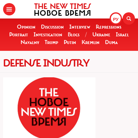
THE NEW TIMES
НОВОЕ ВРЕМЯ
РУ
Opinion
Discussion
Interview
Repressions
Portrait
Investigation
Blogs
/
Ukraine
Israel
Navalny
Trump
Putin
Kremlin
Duma
DEFENSE INDUSTRY