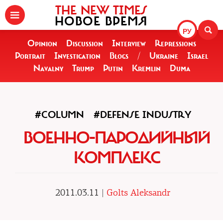
THE NEW TIMES
НОВОЕ ВРЕМЯ
РУ
Opinion
Discussion
Interview
Repressions
Portrait
Investigation
Blogs
/
Ukraine
Israel
Navalny
Trump
Putin
Kremlin
Duma
#COLUMN
#DEFENSE INDUSTRY
ВОЕННО-ПАРОДИЙНЫЙ
КОМПЛЕКС
2011.03.11 |
Golts Aleksandr