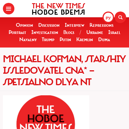
THE NEW TIMES
НОВОЕ ВРЕМЯ
РУ
Opinion
Discussion
Interview
Repressions
Portrait
Investigation
Blogs
/
Ukraine
Israel
Navalny
Trump
Putin
Kremlin
Duma
MICHAEL KOFMAN, STARSHIY
ISSLEDOVATEL CNA* —
SPETSIALNO DLYA NT