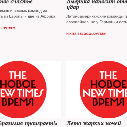
ное счастье
Америка наносит от
удар
вышли восемь команд из
ть из Европы и две из Африки
Латиноамериканские команды г
европейцев, но у Германии ест
OLOVTSEV
NIKITA BELOGOLOVTSEV
разилия проиграет!»
Лето жарких ночей