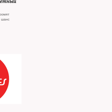
ветный
ромят
ь шанс