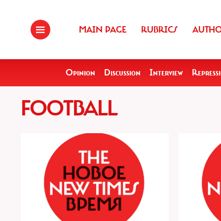
MAIN PAGE
RUBRICS
AUTH
Opinion
Discussion
Interview
Repress
FOOTBALL