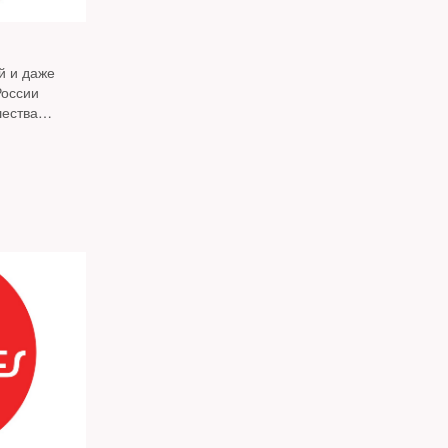
й и даже
России
ества
 New Times