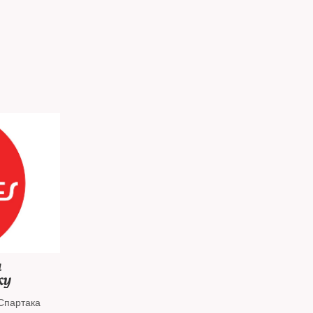
ы
ку
Спартака