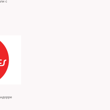
ли с
Андорре