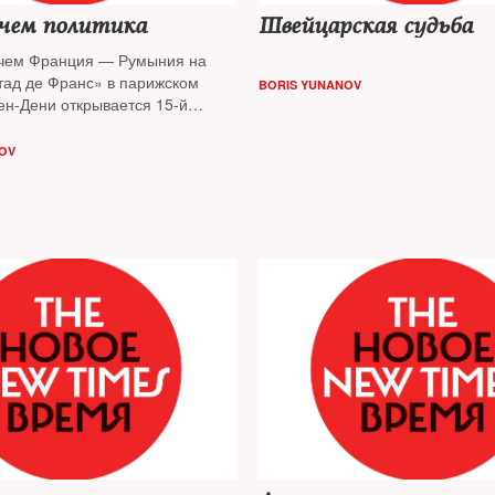
 чем политика
Швейцарская судьба
чем Франция — Румыния на
тад де Франс» в парижском
BORIS YUNANOV
ен-Дени открывается 15-й
вропы по футболу. За кем
го ждать от сборной России —
OV
The New Times