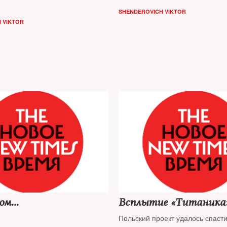
SHENDEROVICH VIKTOR
 VIKTOR
м...
Всплытие «Титаника
Польский проект удалось спаст