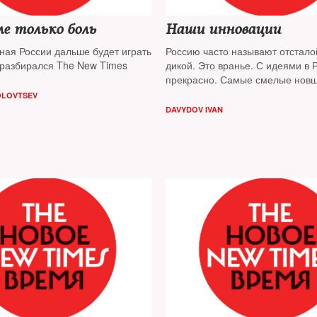
е только боль
Наши инновации
ная России дальше будет играть
Россию часто называют отстало
разбирался The New Times
дикой. Это вранье. С идеями в 
прекрасно. Самые смелые новш
последней недели собирал The
OLOVTSEV
DAVYDOV IVAN