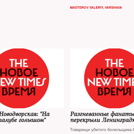
MASTEROV VALERIY, VARSHAVA
Новодворская: "На
Разгневанные фанат
палубе голышом"
перекрыли Ленинград
Товарищи убитого болельщика 