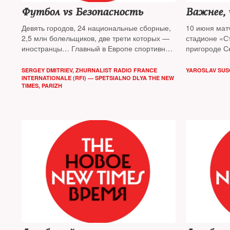
Футбол vs Безопасность
Важнее,
Девять городов, 24 национальные сборные,
10 июня мат
2,5 млн болельщиков, две трети которых —
стадионе «С
иностранцы… Главный в Европе спортивный
пригороде С
праздник
чемпионат Е
этого лета пройдет в условиях
следить и че
SERGEY DMITRIEV, ZHURNALIST RADIO FRANCE
YAROSLAV SUS
чрезвычайного положения и на фоне
INTERNATIONALE (RFI) — SPETSIALNO DLYA THE NEW
разбирался 
TIMES, PARIZH
массовых акций социального протеста