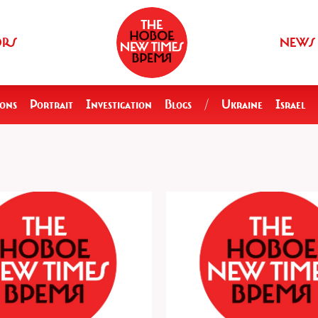
ORS
NEWS
ions
Portrait
Investigation
Blogs
/
Ukraine
Israel