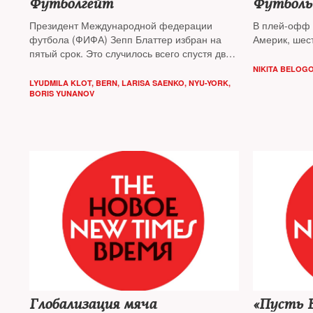
Футболгейт
Футболь
Президент Международной федерации
В плей-офф 
футбола (ФИФА) Зепп Блаттер избран на
Америк, шес
пятый срок. Это случилось всего спустя двое
суток после того, как судебные власти США
NIKITA BELOG
предъявили обвинения в коррупции,
LYUDMILA KLOT, BERN
,
LARISA SAENKO, NYU-YORK
,
вымогательстве и отмывании денег девяти
BORIS YUNANOV
функционерам ФИФА и пяти ее партнерам.
Параллельно прокуратура Швейцарии
расследует обстоятельства, при которых
Россия и Катар завоевали право принимать
чемпионаты мира по футболу в 2018 и 2022
годах
Глобализация мяча
«Пусть Б