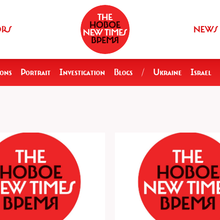
ORS
NEWS
ions
Portrait
Investigation
Blogs
/
Ukraine
Israel