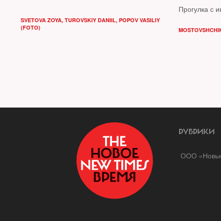
Прогулка с 
SVETOVA ZOYA
,
TUROVSKIY DANIIL
,
POPOV VASILIY
(FOTO)
MOSTOVSHCHI
РУБРИКИ
ООО «Новые