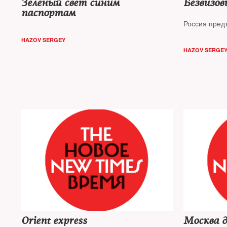
Зеленый свет синим
Безвизо
паспортам
Россия пред
HAZOV SERGEY
HAZOV SERGE
Orient express
Москва д