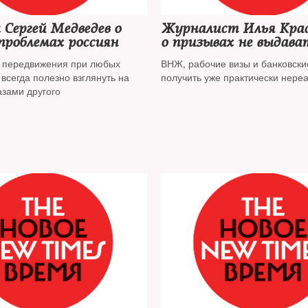
Сергей Медведев о
Журналист Илья Кра
проблемах россиян
о призывах не выдава
шенгенские визы росс
у передвижения при любых
ВНЖ, рабочие визы и банковские
всегда полезно взглянуть на
получить уже практически нере
азами другого