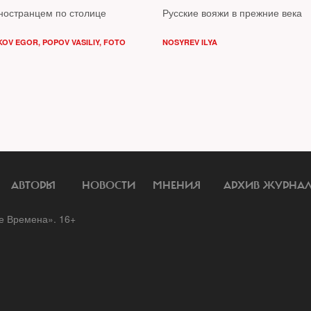
иностранцем по столице
Русские вояжи в прежние века
KOV EGOR
,
POPOV VASILIY, FOTO
NOSYREV ILYA
АВТОРЫ
НОВОСТИ
МНЕНИЯ
АРХИВ ЖУРНА
 Времена». 16+