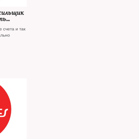
сильщик
ть
иянам
 счета и так
ально