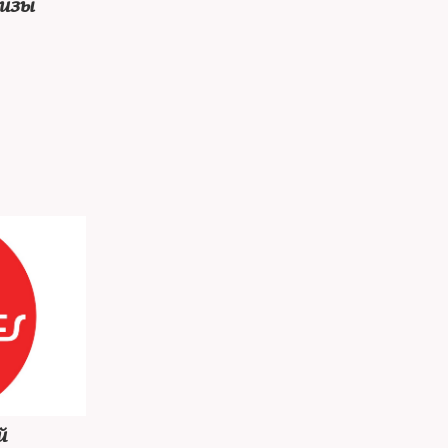
визы
й