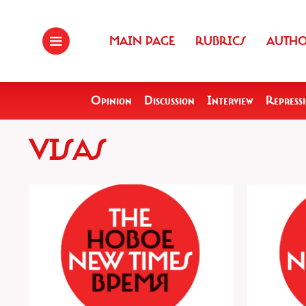
MAIN PAGE
RUBRICS
AUTH
Opinion
Discussion
Interview
Repress
VISAS