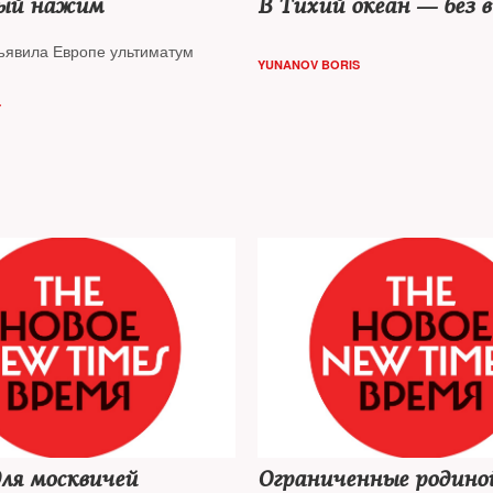
вый нажим
В Тихий океан — без 
ъявила Европе ультиматум
YUNANOV BORIS
Y
ля москвичей
Ограниченные родино