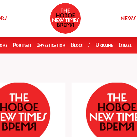
ORS
NEWS
ions
Portrait
Investigation
Blogs
/
Ukraine
Israel