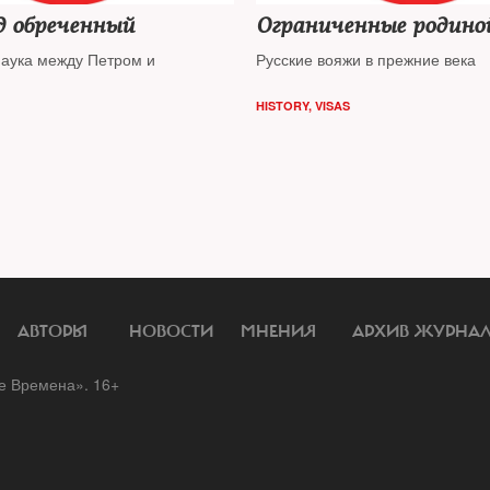
д обреченный
Ограниченные родино
наука между Петром и
Русские вояжи в прежние века
HISTORY
,
VISAS
АВТОРЫ
НОВОСТИ
МНЕНИЯ
АРХИВ ЖУРНА
 Времена». 16+