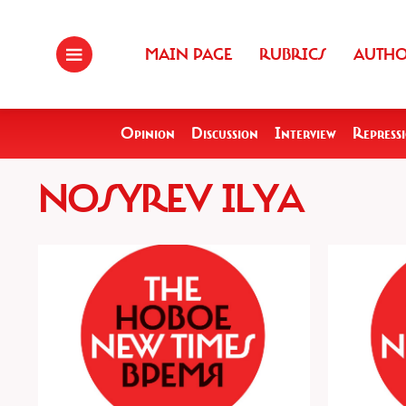
MAIN PAGE
RUBRICS
AUTH
Opinion
Discussion
Interview
Repress
NOSYREV ILYA