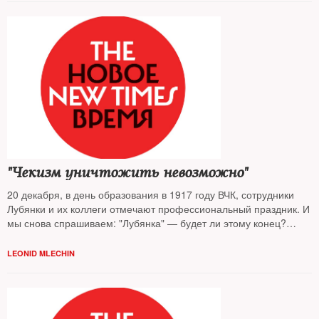
"Чекизм уничтожить невозможно"
20 декабря, в день образования в 1917 году ВЧК, сотрудники
Лубянки и их коллеги отмечают профессиональный праздник. И
мы снова спрашиваем: "Лубянка" — будет ли этому конец?
Историк спецслужб
Леонид Млечин
и его собеседники
предлагают свой ответ
LEONID MLECHIN