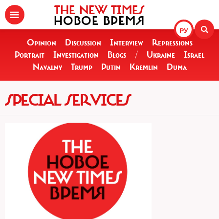
THE NEW TIMES
НОВОЕ ВРЕМЯ
РУ
Opinion
Discussion
Interview
Repressions
Portrait
Investigation
Blogs
/
Ukraine
Israel
Navalny
Trump
Putin
Kremlin
Duma
SPECIAL SERVICES