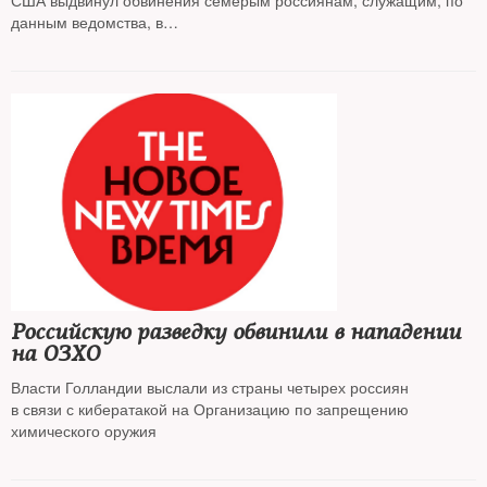
США выдвинул обвинения семерым россиянам, служащим, по
данным ведомства, в
российской военной разведке — Главном управлении Генштаба
Минобороны РФ
Российскую разведку обвинили в нападении
на ОЗХО
Власти Голландии выслали из страны четырех россиян
в связи с кибератакой на Организацию по запрещению
химического оружия