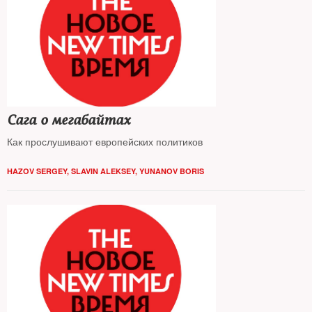
Сага о мегабайтах
Как прослушивают европейских политиков
HAZOV SERGEY
,
SLAVIN ALEKSEY
,
YUNANOV BORIS