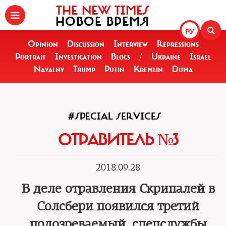
THE NEW TIMES
НОВОЕ ВРЕМЯ
РУ
Opinion
Discussion
Interview
Repressions
Portrait
Investigation
Blogs
/
Ukraine
Israel
Navalny
Trump
Putin
Kremlin
Duma
#SPECIAL SERVICES
ОТРАВИТЕЛЬ №3
2018.09.28
В деле отравления Скрипалей в
Солсбери появился третий
подозреваемый, спецслужбы