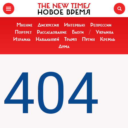
THE NEW TIMES
НОВОЕ ВРЕМЯ
Мнение
Дискуссия
Интервью
Репрессии
Портрет
Расследование
Блоги
/
Украина
Израиль
Навальный
Трамп
Путин
Кремль
Дума
404