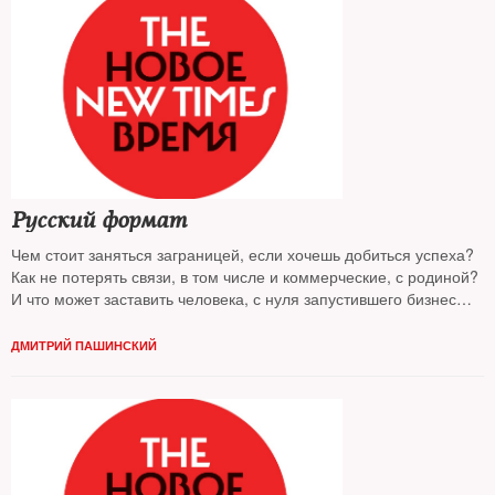
Русский формат
Чем стоит заняться заграницей, если хочешь добиться успеха?
Как не потерять связи, в том числе и коммерческие, с родиной?
И что может заставить человека, с нуля запустившего бизнес
«там», вернуться в Россию? — The New Times узнавал
у молодых русских предпринимателей из Лондона и Праги
ДМИТРИЙ ПАШИНСКИЙ