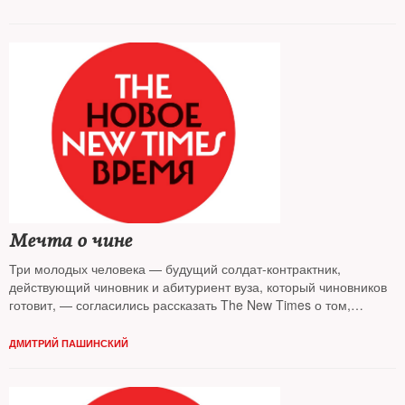
Мечта о чине
Три молодых человека — будущий солдат-контрактник,
действующий чиновник и абитуриент вуза, который чиновников
готовит, — согласились рассказать The New Times о том,
почему они решили посвятить себя работе в государственных
структурах
ДМИТРИЙ ПАШИНСКИЙ