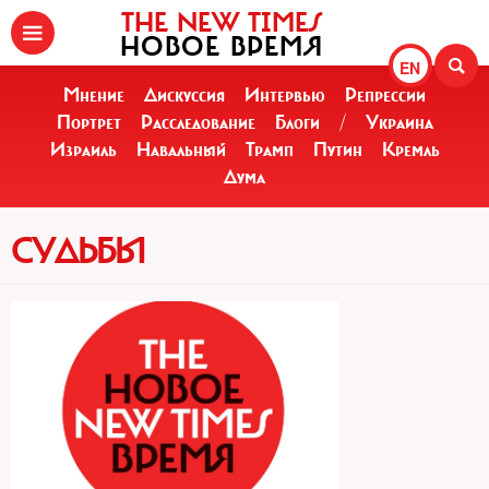
THE NEW TIMES
НОВОЕ ВРЕМЯ
EN
Мнение
Дискуссия
Интервью
Репрессии
Портрет
Расследование
Блоги
/
Украина
Израиль
Навальный
Трамп
Путин
Кремль
Дума
СУДЬБЫ