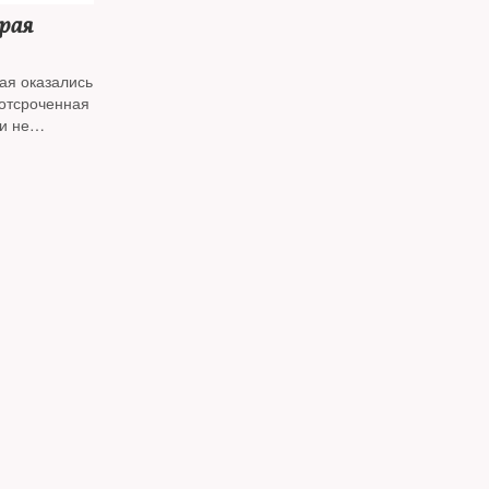
рая
ая оказались
 отсроченная
и не
онников
карают
трафами