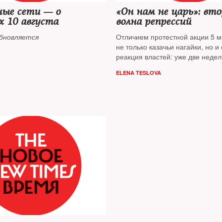
ные сети — о
«Он нам не царь»: вто
 10 августа
волна репрессий
бновляется
Отличием протестной акции 5 м
не только казачьи нагайки, но и
реакция властей: уже две недел
прекращаются задержания стор
ELENA TESLOVA
Навального по всей стране. Их 
арестами и особо крупными ш