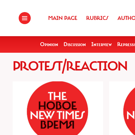
MAIN PAGE
RUBRICS
AUTH
Opinion
Discussion
Interview
Repress
PROTEST/REACTION