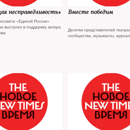
ая несправедливость»
Вместе победим
енсовета «Единой России»
ак выступил в поддержку актера
Десятки представителей театра
ова
сообщества, музыканты, журнал
общественные деятели присоед
флешмобу в поддержку Павла У
Известные юристы в защиту Кон
Котова обратились к главе Конс
суда