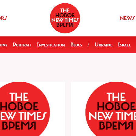
ORS
NEWS
ions
Portrait
Investigation
Blogs
/
Ukraine
Israel