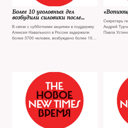
Более 10 уголовных дел
«Вопиющ
возбудили силовики после
Секретарь г
протестов 23 января
В связи с субботними акциями в поддержку
Андрей Турч
Алексея Навального в России задержали
Павла Устин
более 3700 человек, возбуждено более 10
уголовных дел