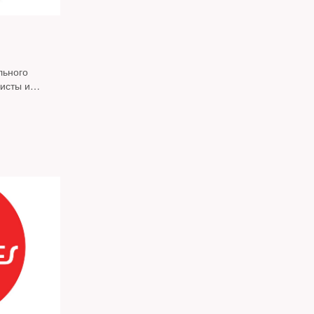
льного
исты и
иняются к
стинова.
стантина
титуционного