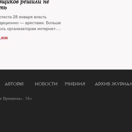
вщиков решили не
ть
отеста 28 января власть
адиционно — арестами. Больше
ось организаторам интернет-
IKIN
АВТОРЫ
НОВОСТИ
МНЕНИЯ
АРХИВ ЖУРНА
 Времена». 16+