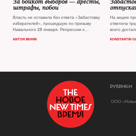
За бойкот выборов — аресты,
Забасто
штрафы, побои
отпуска
Власть не оставила без ответа «Забастовку
На акцию пр
избирателей», прошедшую по призыву
ответила тр
Навального 28 января. Репрессии к
всего достал
активистам идут по всей стране
трансляции
ANTON MUHIN
KONSTANTIN GL
РУБРИКИ
ООО «Новые