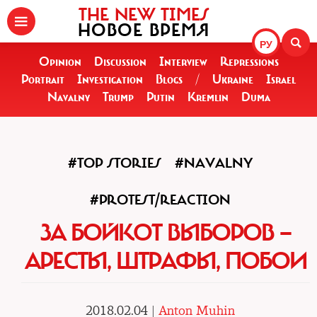
THE NEW TIMES
НОВОЕ ВРЕМЯ
РУ
Opinion
Discussion
Interview
Repressions
Portrait
Investigation
Blogs
/
Ukraine
Israel
Navalny
Trump
Putin
Kremlin
Duma
#TOP STORIES
#NAVALNY
#PROTEST/REACTION
ЗА БОЙКОТ ВЫБОРОВ —
АРЕСТЫ, ШТРАФЫ, ПОБОИ
2018.02.04 |
Anton Muhin