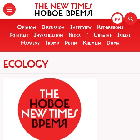
THE NEW TIMES
НОВОЕ ВРЕМЯ
РУ
Opinion
Discussion
Interview
Repressions
Portrait
Investigation
Blogs
/
Ukraine
Israel
Navalny
Trump
Putin
Kremlin
Duma
ECOLOGY