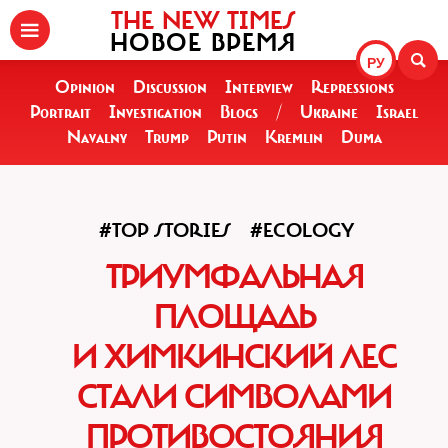
THE NEW TIMES
НОВОЕ ВРЕМЯ
РУ
Opinion
Discussion
Interview
Repressions
Portrait
Investigation
Blogs
/
Ukraine
Israel
Navalny
Trump
Putin
Kremlin
Duma
#TOP STORIES
#ECOLOGY
ТРИУМФАЛЬНАЯ
ПЛОЩАДЬ
И ХИМКИНСКИЙ ЛЕС
СТАЛИ СИМВОЛАМИ
ПРОТИВОСТОЯНИЯ