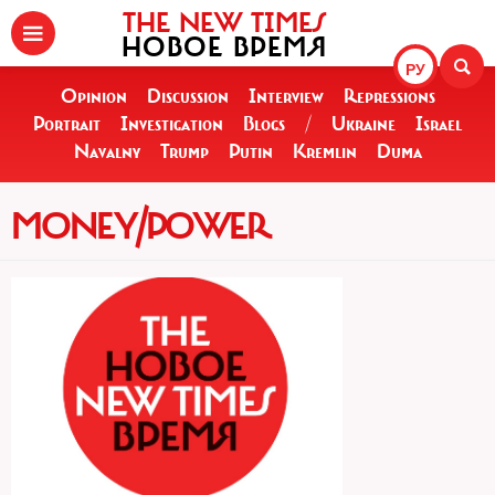
THE NEW TIMES
НОВОЕ ВРЕМЯ
РУ
Opinion
Discussion
Interview
Repressions
Portrait
Investigation
Blogs
/
Ukraine
Israel
Navalny
Trump
Putin
Kremlin
Duma
MONEY/POWER