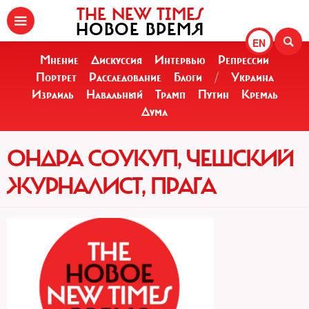
THE NEW TIMES
НОВОЕ ВРЕМЯ
EN
Мнение
Дискуссия
Интервью
Репрессии
Портрет
Расследование
Блоги
/
Украина
Израиль
Навальный
Трамп
Путин
Кремль
Дума
ОНДРА СОУКУП, ЧЕШСКИЙ
ЖУРНАЛИСТ, ПРАГА