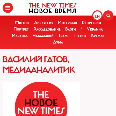
THE NEW TIMES
НОВОЕ ВРЕМЯ
EN
Мнение
Дискуссия
Интервью
Репрессии
Портрет
Расследование
Блоги
/
Украина
Израиль
Навальный
Трамп
Путин
Кремль
Дума
ВАСИЛИЙ ГАТОВ,
МЕДИААНАЛИТИК