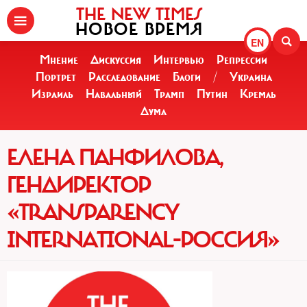
THE NEW TIMES
НОВОЕ ВРЕМЯ
EN
Мнение
Дискуссия
Интервью
Репрессии
Портрет
Расследование
Блоги
/
Украина
Израиль
Навальный
Трамп
Путин
Кремль
Дума
ЕЛЕНА ПАНФИЛОВА,
ГЕНДИРЕКТОР
«TRANSPARENCY
INTERNATIONAL-РОССИЯ»