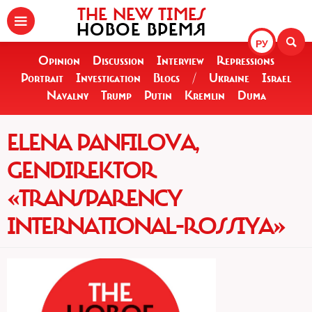
THE NEW TIMES
НОВОЕ ВРЕМЯ
РУ
Opinion
Discussion
Interview
Repressions
Portrait
Investigation
Blogs
/
Ukraine
Israel
Navalny
Trump
Putin
Kremlin
Duma
ELENA PANFILOVA,
GENDIREKTOR
«TRANSPARENCY
INTERNATIONAL-ROSSIYA»