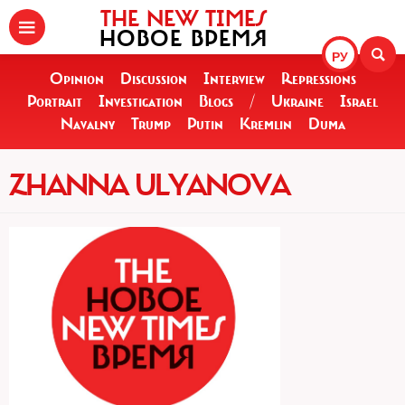
THE NEW TIMES
НОВОЕ ВРЕМЯ
РУ
Opinion
Discussion
Interview
Repressions
Portrait
Investigation
Blogs
/
Ukraine
Israel
Navalny
Trump
Putin
Kremlin
Duma
ZHANNA ULYANOVA