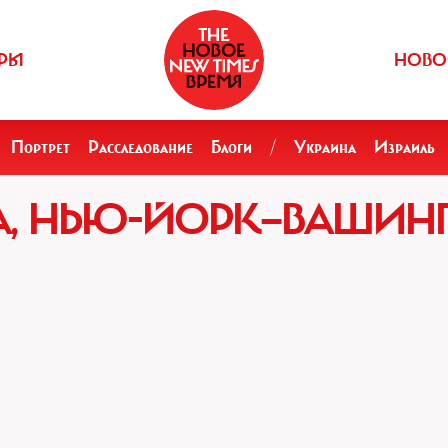
РЫ
НОВО
Портрет
Расследование
Блоги
/
Украина
Израиль
НА, НЬЮ-ЙОРК—ВАШИН