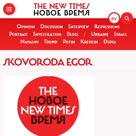
THE NEW TIMES
НОВОЕ ВРЕМЯ
РУ
Opinion
Discussion
Interview
Repressions
Portrait
Investigation
Blogs
/
Ukraine
Israel
Navalny
Trump
Putin
Kremlin
Duma
SKOVORODA EGOR