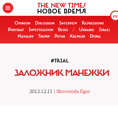
THE NEW TIMES
НОВОЕ ВРЕМЯ
РУ
Opinion
Discussion
Interview
Repressions
Portrait
Investigation
Blogs
/
Ukraine
Israel
Navalny
Trump
Putin
Kremlin
Duma
#TRIAL
ЗАЛОЖНИК МАНЕЖКИ
2012.12.11 |
Skovoroda Egor