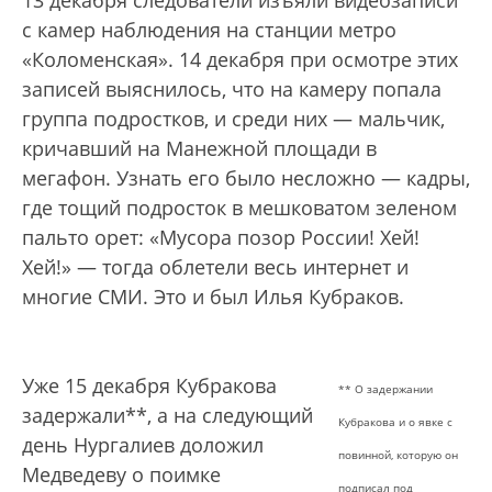
13 декабря следователи изъяли видеозаписи
с камер наблюдения на станции метро
«Коломенская». 14 декабря при осмотре этих
записей выяснилось, что на камеру попала
группа подростков, и среди них — мальчик,
кричавший на Манежной площади в
мегафон. Узнать его было несложно — кадры,
где тощий подросток в мешковатом зеленом
пальто орет: «Мусора позор России! Хей!
Хей!» — тогда облетели весь интернет и
многие СМИ. Это и был Илья Кубраков.
Уже 15 декабря Кубракова
*
* О задержании
задержали**, а на следующий
Кубракова и о явке с
день Нургалиев доложил
повинной, которую он
Медведеву о поимке
подписал под