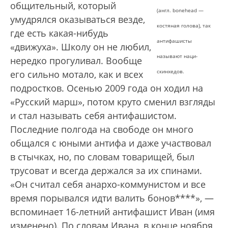
общительный, который
(англ. bonehead —
умудрялся оказываться везде,
костяная голова), так
где есть какая-нибудь
антифашисты
«движуха». Школу он не любил,
называют наци-
нередко прогуливал. Вообще
скинхедов.
его сильно мотало, как и всех
подростков. Осенью 2009 года он ходил на
«Русский марш», потом круто сменил взгляды
и стал называть себя антифашистом.
Последние полгода на свободе он много
общался с юными антифа и даже участвовал
в стычках, но, по словам товарищей, был
трусоват и всегда держался за их спинами.
«Он считал себя анархо-коммунистом и все
время порывался идти валить бонов****», —
вспоминает 16-летний антифашист Иван (имя
изменено). По словам Ивана, в конце ноября