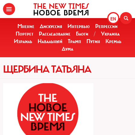
THE NEW TIMES
НОВОЕ ВРЕМЯ
EN
Мнение
Дискуссия
Интервью
Репрессии
Портрет
Расследование
Блоги
/
Украина
Израиль
Навальный
Трамп
Путин
Кремль
Дума
ЩЕРБИНА ТАТЬЯНА