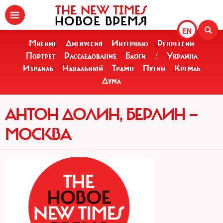
THE NEW TIMES
НОВОЕ ВРЕМЯ
EN
Мнение
Дискуссия
Интервью
Репрессии
Портрет
Расследование
Блоги
/
Украина
Израиль
Навальный
Трамп
Путин
Кремль
Дума
АНТОН ДОЛИН, БЕРЛИН —
МОСКВА