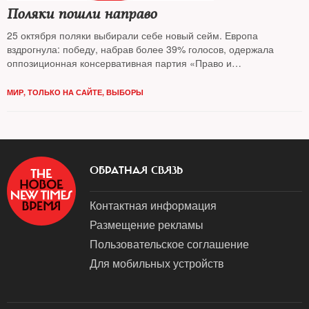
Поляки пошли направо
25 октября поляки выбирали себе новый сейм. Европа
вздрогнула: победу, набрав более 39% голосов, одержала
оппозиционная консервативная партия «Право и
справедливость» (ПиС) во главе с «варшавским ястребом»
Ярославом Качиньским. Блок левых партий впервые не имела
МИР
,
ТОЛЬКО НА САЙТЕ
,
ВЫБОРЫ
даже призрачных шансов на успех и, скорее всего, не
преодолеет восьмипроцентный барьер*. В электоральных
предпочтениях поляков разбирался The New Times
ОБРАТНАЯ СВЯЗЬ
Контактная информация
Размещение рекламы
Пользовательское соглашение
Для мобильных устройств