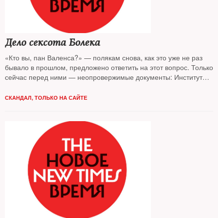
Дело сексота Болека
«Кто вы, пан Валенса?» — полякам снова, как это уже не раз
бывало в прошлом, предложено ответить на этот вопрос. Только
сейчас перед ними — неопровержимые документы: Институт
национальной памяти (ИНП — IPN) вначале предал гласности,
а потом и предоставил открытый доступ к архивным
СКАНДАЛ
,
ТОЛЬКО НА САЙТЕ
материалам о деятельности тайного агента Службы
безопасности Польской Народной Республики (СБ ПНР) Болека.
Среди них — написанное от руки согласие на сотрудничество с
подписью «Лех Валенса, Болек».