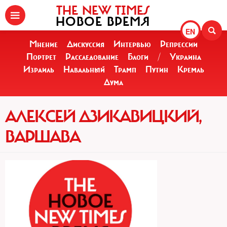
THE NEW TIMES
НОВОЕ ВРЕМЯ
EN
Мнение
Дискуссия
Интервью
Репрессии
Портрет
Расследование
Блоги
/
Украина
Израиль
Навальный
Трамп
Путин
Кремль
Дума
АЛЕКСЕЙ ДЗИКАВИЦКИЙ,
ВАРШАВА