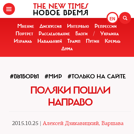
THE NEW TIMES
НОВОЕ ВРЕМЯ
EN
Мнение
Дискуссия
Интервью
Репрессии
Портрет
Расследование
Блоги
/
Украина
Израиль
Навальный
Трамп
Путин
Кремль
Дума
#ВЫБОРЫ
#МИР
#ТОЛЬКО НА САЙТЕ
ПОЛЯКИ ПОШЛИ
НАПРАВО
2015.10.25 |
Алексей Дзикавицкий, Варшава