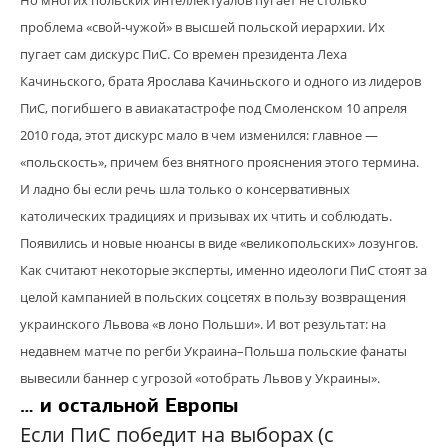
проблема «свой-чужой» в высшей польской
иерархии. Их
пугает сам дискурс ПиС. Со времен президента Леха
Качиньского, брата Ярослава Качиньского и одного из лидеров
ПиС, погибшего в авиакатастрофе под Смоленском 10 апреля
2010 года, этот дискурс мало в чем изменился: главное —
«польскость», причем без внятного прояснения этого термина.
И ладно бы если речь шла только о консервативных
католических традициях и призывах их чтить и соблюдать.
Появились и новые нюансы в виде «великопольских» лозунгов.
Как считают некоторые эксперты, именно идеологи ПиС стоят за
целой кампанией в польских соцсетях в пользу возвращения
украинского Львова «в лоно Польши». И вот результат: на
недавнем матче по регби Украина–Польша польские фанаты
вывесили баннер с угрозой «отобрать Львов у Украины».
… и остальной Европы
Если ПиС победит на выборах (с