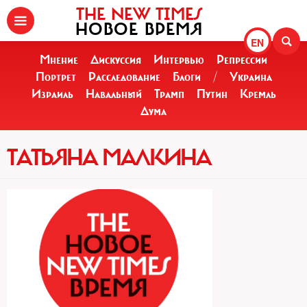
THE NEW TIMES
НОВОЕ ВРЕМЯ
EN
Мнение
Дискуссия
Интервью
Репрессии
Портрет
Расследование
Блоги
/
Украина
Израиль
Навальный
Трамп
Путин
Кремль
Дума
ТАТЬЯНА МАЛКИНА