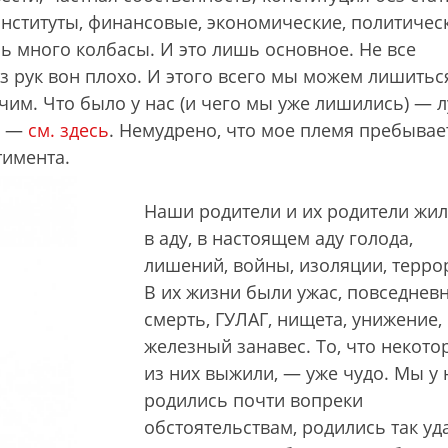
нституты, финансовые, экономические, политичес
ь много колбасы. И это лишь основное. Не все
з рук вон плохо. И этого всего мы можем лишитьс
чим. Что было у нас (и чего мы уже лишились) — 
й —
см. здесь
. Немудрено, что мое племя пребывае
тимента.
Наши родители и их родители жи
в аду, в настоящем аду голода,
лишений, войны, изоляции, терро
В их жизни были ужас, повседнев
смерть, ГУЛАГ, нищета, унижение,
железный занавес. То, что некото
из них выжили, — уже чудо. Мы у 
родились почти вопреки
обстоятельствам, родились так уд