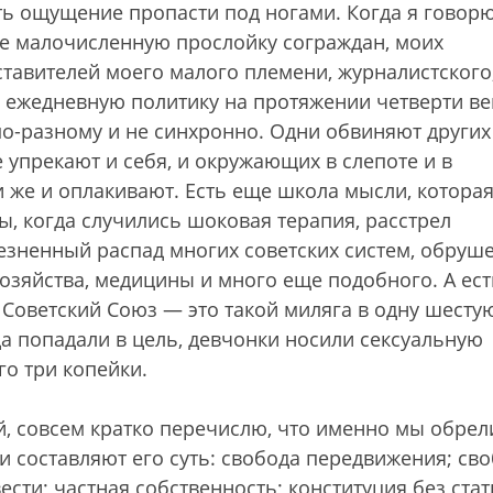
ть ощущение пропасти под ногами. Когда я говор
йне малочисленную прослойку сограждан, моих
авителей моего малого племени, журналистского
 ежедневную политику на протяжении четверти ве
о-разному и не синхронно. Одни обвиняют других
е упрекают и себя, и окружающих в слепоте и в
и же и оплакивают. Есть еще школа мысли, котора
, когда случились шоковая терапия, расстрел
лезненный распад многих советских систем, обруш
озяйства, медицины и много еще подобного. А ест
 Советский Союз — это такой миляга в одну шесту
а попадали в цель, девчонки носили сексуальную
го три копейки.
уй, совсем кратко перечислю, что именно мы обрел
и составляют его суть: свобода передвижения; св
сти; частная собственность; конституция без ста