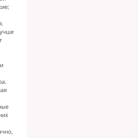
кие;
я.
лучше
т
ли
ра.
ная
рые
них
ачно,