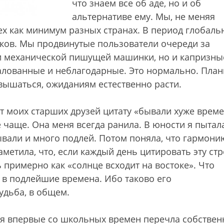
что знаем все об аде, но и об
альтернативе ему. Мы, не меняя
рех как минимум разных странах. В период глобаль
еков. Мы продвинутые пользователи очереди за
 и механической пишущей машинки, но и капризны
алованные и неблагодарные. Это нормально. План
вышаться, ожиданиям естественно расти.
т моих старших друзей цитату «бывали хуже време
е чаще. Она меня всегда ранила. В юности я пытал
ывали и много подлей. Потом поняла, что гармони
метила, что, если каждый день цитировать эту стр
 примерно как «солнце всходит на востоке». Что
 в подлейшие времена. Ибо таково его
удьба, в общем.
, я впервые со школьных времен перечла собствен