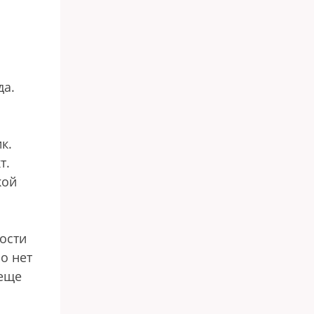
да.
к.
т.
кой
ости
о нет
 еще