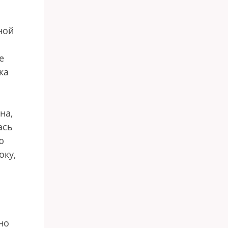
ной
е
ка
на,
ась
ю
оку,
но