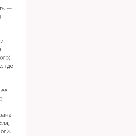
ать —
и
а
ки
и
ого).
, где
 ее
е
рана
сла,
оги.