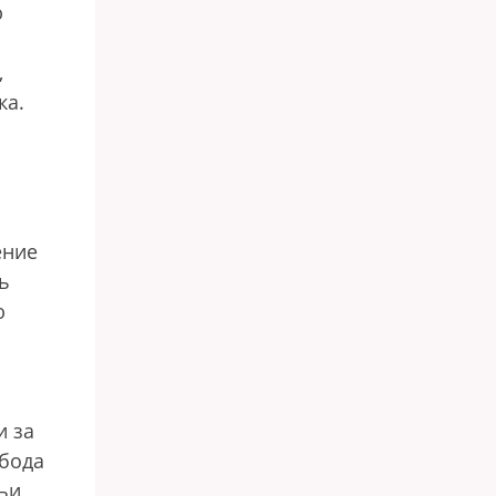
ю
,
ка.
я
ение
ь
ю
и за
обода
тьи