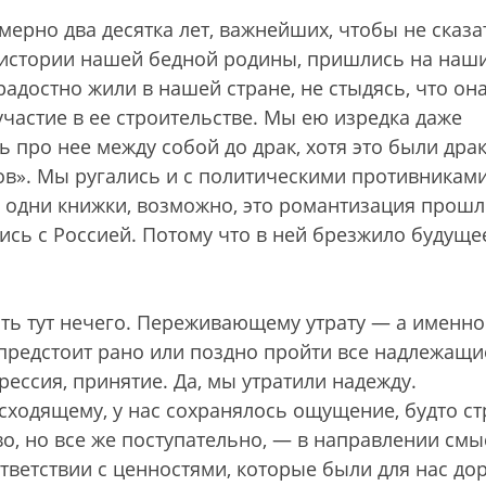
мерно два десятка лет, важнейших, чтобы не сказ
в истории нашей бедной родины, пришлись на наш
адостно жили в нашей стране, не стыдясь, что он
участие в ее строительстве. Мы ею изредка даже
ь про нее между собой до драк, хотя это были дра
ов». Мы ругались и с политическими противникам
и одни книжки, возможно, это романтизация прошл
ь с Россией. Потому что в ней брезжило будущее
ть тут нечего. Переживающему утрату — а именно
предстоит рано или поздно пройти все надлежащи
прессия, принятие. Да, мы утратили надежду.
сходящему, у нас сохранялось ощущение, будто ст
, но все же поступательно, — в направлении смы
тветствии с ценностями, которые были для нас дор