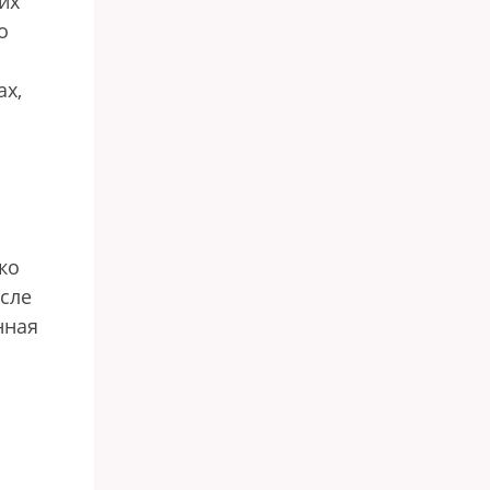
их
о
ах,
ко
осле
нная