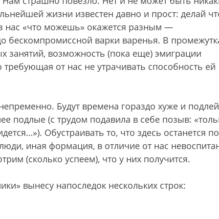
. Нам страшно повезло. Нет и не может быть никак
альнейшей жизни известен давно и прост: делай чт
из нас «что можешь» окажется разным —
о бескомпромиссной варки варенья. В промежутк
х занятий, возможность (пока еще) эмиграции
 требующая от нас не утрачивать способность ей
т непременно. Будут времена гораздо хуже и подлей
ее подлые (с трудом подавила в себе позыв: «толь
идется…»). Обустраивать то, что здесь останется п
 люди, иная формация, в отличие от нас невоспита
рим (сколько успеем), что у них получится.
ки» вынесу напоследок нескольких строк: