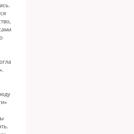
ась.
тся
тво,
 сами
о
огла
».
сюду
ти»
мы
ть.