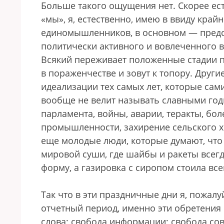
Больше такого ощущения нет. Скорее ес
«мы», я, естественно, имею в ввиду кра
единомышленников, в основном — предст
политически активного и вовлеченного в
Всякий переживает положенные стадии п
в пораженчестве и зовут к топору. Други
идеализации тех самых лет, которые сам
вообще не велит называть славными годы
парламента, войны, аварии, теракты, бо
промышленности, захирение сельского х
еще молодые люди, которые думают, что
мировой суши, где шайбы и ракеты всегд
форму, а газировка с сиропом стоила все
Так что в эти праздничные дни я, пожал
отчетный период, именно эти обретения 
слова; свобода информации; свобода сове