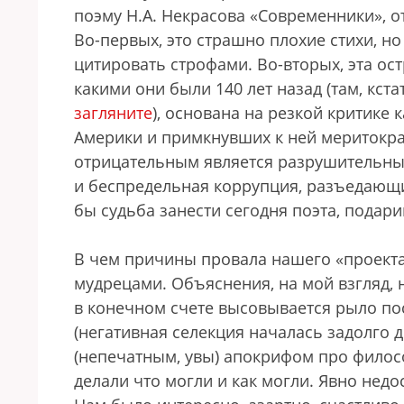
поэму Н.А. Некрасова «Современники», о
Во-первых, это страшно плохие стихи, но
цитировать строфами. Во-вторых, эта ос
какими они были 140 лет назад (там, кст
загляните
), основана на резкой критике
Америки и примкнувших к ней меритокра
отрицательным является разрушительный
и беспредельная коррупция, разъедающи
бы судьба занести сегодня поэта, подар
В чем причины провала нашего «проект
мудрецами. Объяснения, на мой взгляд, н
в конечном счете высовывается рыло по
(негативная селекция началась задолго д
(непечатным, увы) апокрифом про филос
делали что могли и как могли. Явно недо