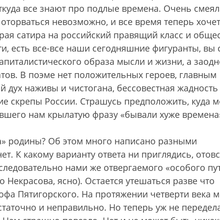
ткуда все знают про подлые времена. Очень смеял
 оторваться невозможно, и все время теперь хоче
трая сатира на российский правящий класс и общес
ати, есть все-все наши сегодняшние фигуранты, вы
 капиталистического образа мысли и жизни, а заодн
тов. В поэме нет положительных героев, главным
 дух наживы и чистогана, бессовестная жадность
е скрепы России. Страшусь предположить, куда м
ившего нам крылатую фразу «бывали хуже времена
а» родины? Об этом много написано разными
ет. К какому варианту ответа ни приглядись, отов
следовательно нами же отвергаемого «особого пу
о Некрасова, ясно). Остается утешаться разве что
офа Пятигорского. На протяжении четверти века 
статочно и неправильно. Но теперь уж не передела