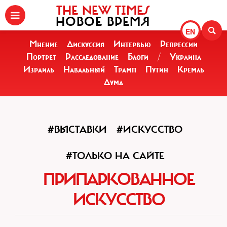
THE NEW TIMES
НОВОЕ ВРЕМЯ
EN
Мнение
Дискуссия
Интервью
Репрессии
Портрет
Расследование
Блоги
/
Украина
Израиль
Навальный
Трамп
Путин
Кремль
Дума
#ВЫСТАВКИ
#ИСКУССТВО
#ТОЛЬКО НА САЙТЕ
ПРИПАРКОВАННОЕ
ИСКУССТВО