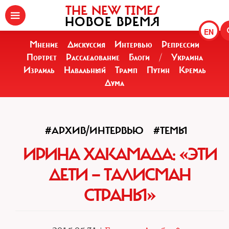
THE NEW TIMES
НОВОЕ ВРЕМЯ
EN
Мнение
Дискуссия
Интервью
Репрессии
Портрет
Расследование
Блоги
/
Украина
Израиль
Навальный
Трамп
Путин
Кремль
Дума
#АРХИВ/ИНТЕРВЬЮ
#ТЕМЫ
ИРИНА ХАКАМАДА: «ЭТИ
ДЕТИ — ТАЛИСМАН
СТРАНЫ»