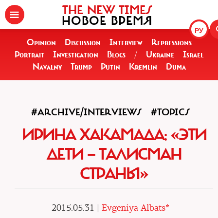
THE NEW TIMES
НОВОЕ ВРЕМЯ
РУ
Opinion
Discussion
Interview
Repressions
Portrait
Investigation
Blogs
/
Ukraine
Israel
Navalny
Trump
Putin
Kremlin
Duma
#ARCHIVE/INTERVIEWS
#TOPICS
ИРИНА ХАКАМАДА: «ЭТИ
ДЕТИ — ТАЛИСМАН
СТРАНЫ»
2015.05.31 |
Evgeniya Albats*