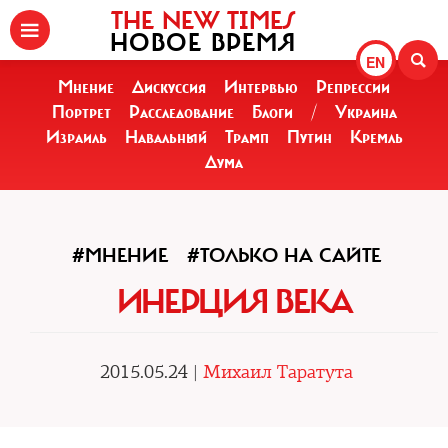
THE NEW TIMES
НОВОЕ ВРЕМЯ
EN
Мнение
Дискуссия
Интервью
Репрессии
Портрет
Расследование
Блоги
/
Украина
Израиль
Навальный
Трамп
Путин
Кремль
Дума
#МНЕНИЕ
#ТОЛЬКО НА САЙТЕ
ИНЕРЦИЯ ВЕКА
2015.05.24 |
Михаил Таратута