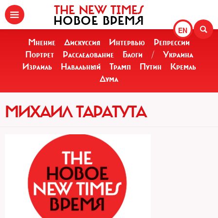
THE NEW TIMES
НОВОЕ ВРЕМЯ
EN
Мнение
Дискуссия
Интервью
Репрессии
Портрет
Расследование
Блоги
/
Украина
Израиль
Навальный
Трамп
Путин
Кремль
Дума
МИХАИЛ ТАРАТУТА