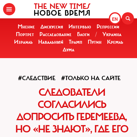
THE NEW TIMES
НОВОЕ ВРЕМЯ
EN
Мнение
Дискуссия
Интервью
Репрессии
Портрет
Расследование
Блоги
/
Украина
Израиль
Навальный
Трамп
Путин
Кремль
Дума
#СЛЕДСТВИЕ
#ТОЛЬКО НА САЙТЕ
СЛЕДОВАТЕЛИ
СОГЛАСИЛИСЬ
ДОПРОСИТЬ ГЕРЕМЕЕВА,
НО «НЕ ЗНАЮТ», ГДЕ ЕГО