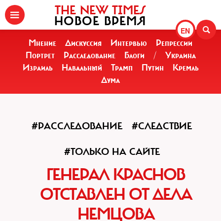
THE NEW TIMES
НОВОЕ ВРЕМЯ
EN
Мнение
Дискуссия
Интервью
Репрессии
Портрет
Расследование
Блоги
/
Украина
Израиль
Навальный
Трамп
Путин
Кремль
Дума
#РАССЛЕДОВАНИЕ
#СЛЕДСТВИЕ
#ТОЛЬКО НА САЙТЕ
ГЕНЕРАЛ КРАСНОВ
ОТСТАВЛЕН ОТ ДЕЛА
НЕМЦОВА