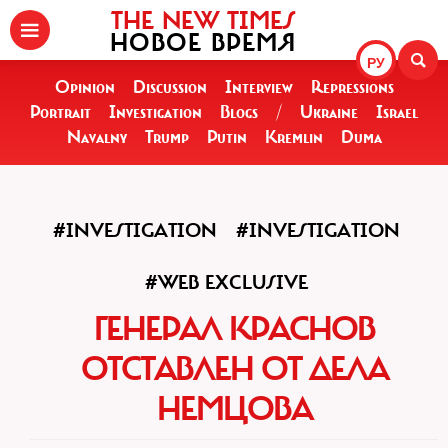
THE NEW TIMES
НОВОЕ ВРЕМЯ
РУ
Opinion
Discussion
Interview
Repressions
Portrait
Investigation
Blogs
/
Ukraine
Israel
Navalny
Trump
Putin
Kremlin
Duma
#INVESTIGATION
#INVESTIGATION
#WEB EXCLUSIVE
ГЕНЕРАЛ КРАСНОВ
ОТСТАВЛЕН ОТ ДЕЛА
НЕМЦОВА