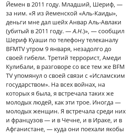
Йемен в 2011 году. Младший, Шериф, —
за ним. «Я из йеменской «Аль-Каиды»,
деньги мне дал шейх Анвар Аль-Авлаки
(убитый в 2011 году. —
А.Н.
)», — сообщил
Шериф Куаши по телефону телеканалу
BFMTV утром 9 января, незадолго до
своей гибели. Третий террорист, Амеди
Кулибали, в разговоре со все тем же BFM
TV упомянул о своей связи с «Исламским
государством». На всех войнах, на
которых я была, я встречала таких же
молодых людей, как эти трое. Иногда —
молодых женщин. Я встречала среди них
и французов — и в Чечне, и в Ираке, и в
Афганистане, — куда они поехали якобы