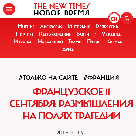
THE NEW TIMES
НОВОЕ ВРЕМЯ
EN
Мнение
Дискуссия
Интервью
Репрессии
Портрет
Расследование
Блоги
/
Украина
Израиль
Навальный
Трамп
Путин
Кремль
Дума
#ТОЛЬКО НА САЙТЕ
#ФРАНЦИЯ
ФРАНЦУЗСКОЕ 11
СЕНТЯБРЯ: РАЗМЫШЛЕНИЯ
НА ПОЛЯХ ТРАГЕДИИ
2015.01.13 |