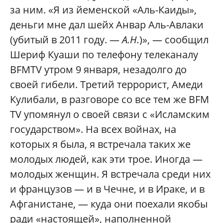
за ним. «Я из йеменской «Аль-Каиды»,
деньги мне дал шейх Анвар Аль-Авлаки
(убитый в 2011 году. —
А.Н.
)», — сообщил
Шериф Куаши по телефону телеканалу
BFMTV утром 9 января, незадолго до
своей гибели. Третий террорист, Амеди
Кулибали, в разговоре со все тем же BFM
TV упомянул о своей связи с «Исламским
государством». На всех войнах, на
которых я была, я встречала таких же
молодых людей, как эти трое. Иногда —
молодых женщин. Я встречала среди них
и французов — и в Чечне, и в Ираке, и в
Афганистане, — куда они поехали якобы
ради «настоящей», наполненной