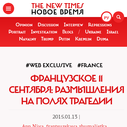
THE NEW TIMES
НОВОЕ ВРЕМЯ
РУ
Opinion
Discussion
Interview
Repressions
Portrait
Investigation
Blogs
/
Ukraine
Israel
Navalny
Trump
Putin
Kremlin
Duma
#WEB EXCLUSIVE
#FRANCE
ФРАНЦУЗСКОЕ 11
СЕНТЯБРЯ: РАЗМЫШЛЕНИЯ
НА ПОЛЯХ ТРАГЕДИИ
2015.01.13 |
Ann Niva, frantsuzskaya zhurnalistka