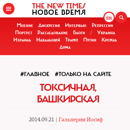
THE NEW TIMES
НОВОЕ ВРЕМЯ
EN
Мнение
Дискуссия
Интервью
Репрессии
Портрет
Расследование
Блоги
/
Украина
Израиль
Навальный
Трамп
Путин
Кремль
Дума
#ГЛАВНОЕ
#ТОЛЬКО НА САЙТЕ
ТОКСИЧНАЯ,
БАШКИРСКАЯ
2014.09.21 |
Гальперин Иосиф