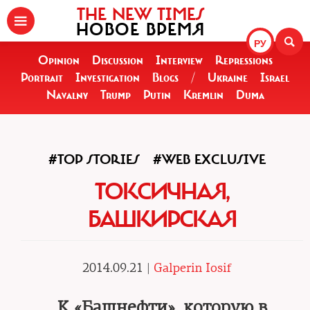
THE NEW TIMES
НОВОЕ ВРЕМЯ
РУ
Opinion
Discussion
Interview
Repressions
Portrait
Investigation
Blogs
/
Ukraine
Israel
Navalny
Trump
Putin
Kremlin
Duma
#TOP STORIES
#WEB EXCLUSIVE
ТОКСИЧНАЯ,
БАШКИРСКАЯ
2014.09.21 |
Galperin Iosif
К «Башнефти», которую в