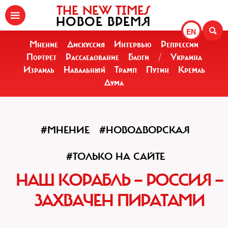
THE NEW TIMES
НОВОЕ ВРЕМЯ
EN
Мнение
Дискуссия
Интервью
Репрессии
Портрет
Расследование
Блоги
/
Украина
Израиль
Навальный
Трамп
Путин
Кремль
Дума
#МНЕНИЕ
#НОВОДВОРСКАЯ
#ТОЛЬКО НА САЙТЕ
НАШ КОРАБЛЬ — РОССИЯ —
ЗАХВАЧЕН ПИРАТАМИ