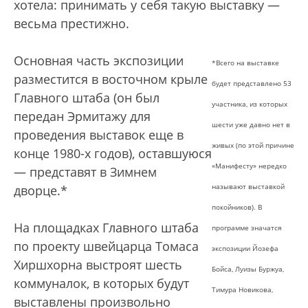
хотела: принимать у себя такую выставку —
весьма престижно.
Основная часть экспозиции
*Всего на выставке
разместится в восточном крыле
будет представлено 53
Главного штаба (он был
участника, из которых
передан Эрмитажу для
шести уже давно нет в
проведения выставок еще в
живых (по этой причине
конце 1980-х годов), оставшуюся
«Манифесту» нередко
— представят в Зимнем
называют выставкой
дворце.*
покойников). В
На площадках Главного штаба
программе значатся
по проекту швейцарца Томаса
экспозиции Йозефа
Хиршхорна выстроят шесть
Бойса, Луизы Буржуа,
коммуналок, в которых будут
Тимура Новикова,
выставлены произвольно