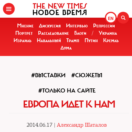
THE NEW TIMES
НОВОЕ ВРЕМЯ
EN
Мнение
Дискуссия
Интервью
Репрессии
Портрет
Расследование
Блоги
/
Украина
Израиль
Навальный
Трамп
Путин
Кремль
Дума
#ВЫСТАВКИ
#СЮЖЕТЫ
#ТОЛЬКО НА САЙТЕ
ЕВРОПА ИДЕТ К НАМ
2014.06.17 |
Александр Шаталов