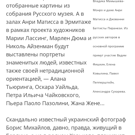
Владика Мамышева-
отобранные картины из
Монро и даже Анри
собрания Русского музея. А в
Матисса и Джованни
залах Анри Матисса в Эрмитаже
Баттисты Пиранези. Из
в рамках проекта художников
Марии Лассинг, Марлен Дюма и
русских авторов в
Николь Айзенман будут
основной программе
выставлены портреты
примут участие Вадим
знаменитых людей, известных
Фишкин, Елена
также своей нетрадиционной
Ковылина, Павел
ориентацией, — Алана
Пепперштейн,
Тьюринга, Оскара Уайльда,
Александра Сухарева.
Петра Ильича Чайковского,
Пьера Паоло Пазолини, Жана Жене...
Скандально известный украинский фотограф
Борис Михайлов, давно, правда, живущий в