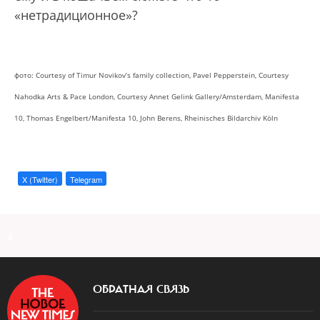
«нетрадиционное»?
фото: Courtesy of Timur Novikov’s family collection, Pavel Pepperstein, Courtesy
Nahodka Arts & Pace London, Courtesy Annet Gelink Gallery/Amsterdam, Manifesta
10, Thomas Engelbert/Manifesta 10, John Berens, Rheinisches Bildarchiv Köln
X (Twitter)
Telegram
a
ОБРАТНАЯ СВЯЗЬ