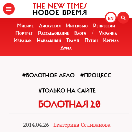
THE NEW TIMES
НОВОЕ ВРЕМЯ
EN
Мнение
Дискуссия
Интервью
Репрессии
Портрет
Расследование
Блоги
/
Украина
Израиль
Навальный
Трамп
Путин
Кремль
Дума
#БОЛОТНОЕ ДЕЛО
#ПРОЦЕСС
#ТОЛЬКО НА САЙТЕ
БОЛОТНАЯ 2.0
2014.04.26 |
Екатерина Селиванова