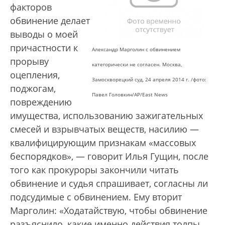
факторов
обвинение делает
выводы о моей
причастности к
Александр Марголин с обвинением
прорыву
категорически не согласен. Москва,
оцепления,
Замоскворецкий суд, 24 апреля 2014 г. /фото:
поджогам,
Павел Головкин/AP/East News
повреждению
имущества, использованию зажигательных
смесей и взрывчатых веществ, насилию —
квалифицирующим признакам «массовых
беспорядков», — говорит Илья Гущин, после
того как прокуроры закончили читать
обвинение и судья спрашивает, согласны ли
подсудимые с обвинением. Ему вторит
Марголин: «Ходатайствую, чтобы обвинение
разъяснило, какие именно действия толпы