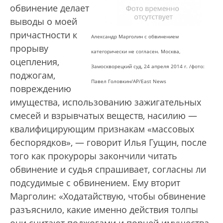
обвинение делает
выводы о моей
причастности к
Александр Марголин с обвинением
прорыву
категорически не согласен. Москва,
оцепления,
Замоскворецкий суд, 24 апреля 2014 г. /фото:
поджогам,
Павел Головкин/AP/East News
повреждению
имущества, использованию зажигательных
смесей и взрывчатых веществ, насилию —
квалифицирующим признакам «массовых
беспорядков», — говорит Илья Гущин, после
того как прокуроры закончили читать
обвинение и судья спрашивает, согласны ли
подсудимые с обвинением. Ему вторит
Марголин: «Ходатайствую, чтобы обвинение
разъяснило, какие именно действия толпы