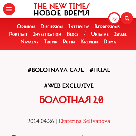
THE NEW TIMES
НОВОЕ ВРЕМЯ
РУ
Opinion
Discussion
Interview
Repressions
Portrait
Investigation
Blogs
/
Ukraine
Israel
Navalny
Trump
Putin
Kremlin
Duma
#BOLOTNAYA CASE
#TRIAL
#WEB EXCLUSIVE
БОЛОТНАЯ 2.0
2014.04.26 |
Ekaterina Selivanova