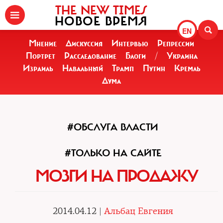
THE NEW TIMES
НОВОЕ ВРЕМЯ
EN
Мнение
Дискуссия
Интервью
Репрессии
Портрет
Расследование
Блоги
/
Украина
Израиль
Навальный
Трамп
Путин
Кремль
Дума
#ОБСЛУГА ВЛАСТИ
#ТОЛЬКО НА САЙТЕ
МОЗГИ НА ПРОДАЖУ
2014.04.12 |
Альбац Евгения