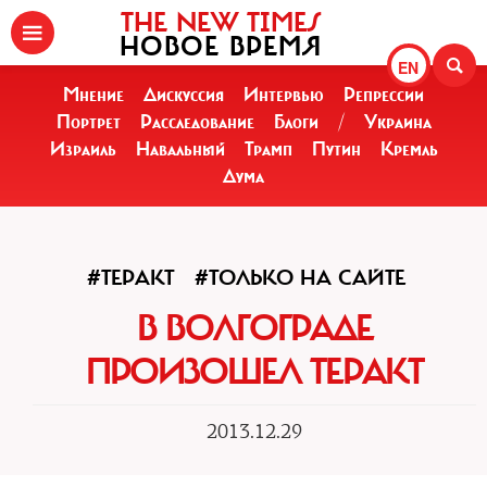
THE NEW TIMES
НОВОЕ ВРЕМЯ
EN
Мнение
Дискуссия
Интервью
Репрессии
Портрет
Расследование
Блоги
/
Украина
Израиль
Навальный
Трамп
Путин
Кремль
Дума
#ТЕРАКТ
#ТОЛЬКО НА САЙТЕ
В ВОЛГОГРАДЕ
ПРОИЗОШЕЛ ТЕРАКТ
2013.12.29