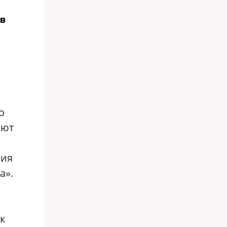
 в
о
ают
рия
а».
к