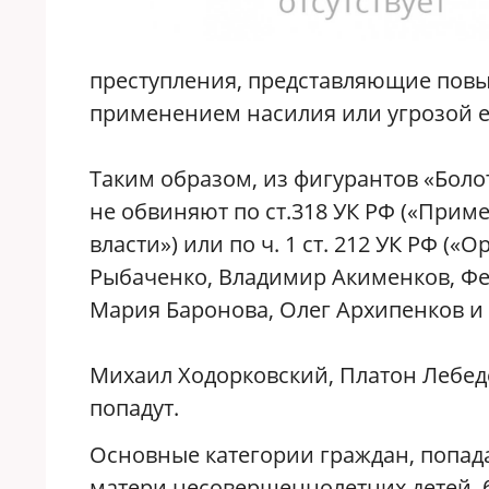
преступления, представляющие пов
применением насилия или угрозой 
Таким образом, из фигурантов «Болот
не обвиняют по ст.318 УК РФ («При
власти») или по ч. 1 ст. 212 УК РФ (
Рыбаченко, Владимир Акименков, Фед
Мария Баронова, Олег Архипенков 
Михаил Ходорковский, Платон Лебед
попадут.
Основные категории граждан, попа
матери несовершеннолетних детей,