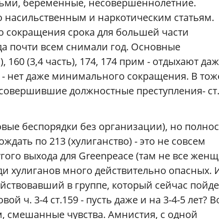
тьми, беременные, несовершеннолетние.
 насильственным и наркотическим статьям.
о сокращения срока для большей части
гда почти всем снимали год. Основные
, 160 (3,4 часть), 174, 174 прим - отдыхают да
 - нет даже минимального сокращения. В тож
 совершившие должностные преступления- ст.
овые беспорядки без организации), но полно
ждать по 213 (хулиганство) - это не совсем
угого выхода для Greenpeace (там не все жен
еди хулиганов много действительно опасных. 
ействовавший в группе, который сейчас пойде
 ч. 3-4 ст.159 - пусть даже и на 3-4-5 лет? В
м, смешанные чувства. Амнистия, с одной