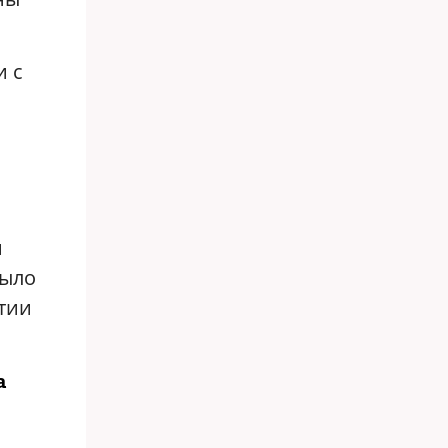
и с
м
было
стии
.
а