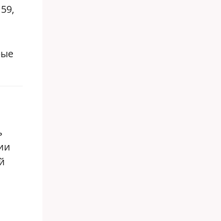
59,
рые
ь
ции
й