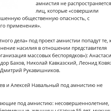
амнистия не распространяетс
лиц, которые
«
совершили
ышенную общественную опасность, с
его применения
»
.
ного дела» под проект амнистии попадут те, 
менение насилия в отношении представителя
«Организация массовых беспорядков»): Анастас
ор Бахов, Николай Кавказский, Леонид Ковя
и Дмитрий Рукавишников.
ев и Алексей Навальный под амнистию не
дающие под амнистию: несовершеннолетние,
 беременные, женщины старше 55 лет, мужчи