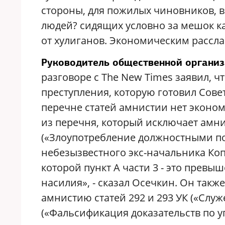
стороны, для пожилых чиновников, вс
людей? сидящих условно за мешок к
от хулиганов. Экономическим рассла
Руководитель общественной организ
разговоре с The New Times заявил, 
преступления, которую готовил Совет
перечне статей амнистии нет экономи
из перечня, который исключает амни
(«Злоупотребление должностными по
небезызвестного экс-начальника Коп
которой пункт А части 3 - это пре
насилия», - сказал Осечкин. Он такж
амнистию статей 292 и 293 УК («Служ
(«Фальсификация доказательств по у