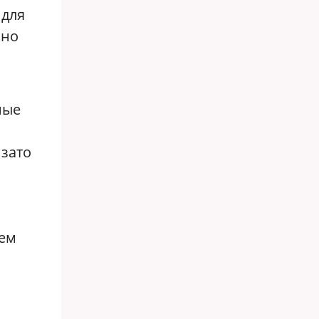
 для
нно
ные
 зато
ием