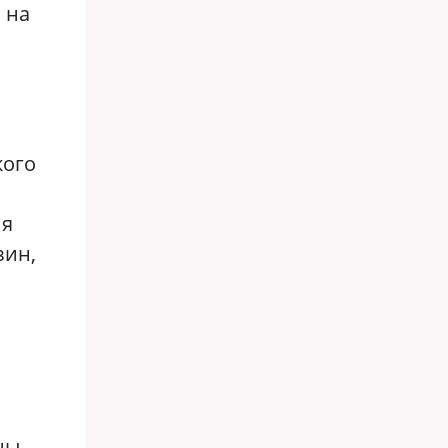
я
на
кого
ия
зин,
ны