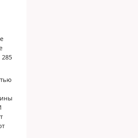
же
е
 285
стью
щины
И
т
от