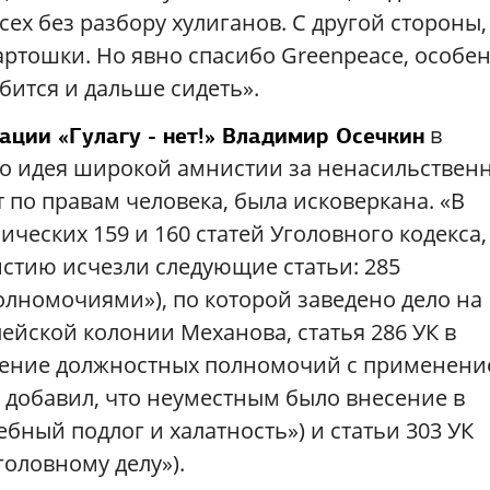
ех без разбору хулиганов. С другой стороны,
артошки. Но явно спасибо Greenpeace, особе
бится и дальше сидеть».
в
ации «Гулагу - нет!» Владимир Осечкин
что идея широкой амнистии за ненасильствен
 по правам человека, была исковеркана. «В
ческих 159 и 160 статей Уголовного кодекса,
стию исчезли следующие статьи: 285
лномочиями»), по которой заведено дело на
ейской колонии Механова, статья 286 УК в
вышение должностных полномочий с применен
е добавил, что неуместным было внесение в
ебный подлог и халатность») и статьи 303 УК
головному делу»).