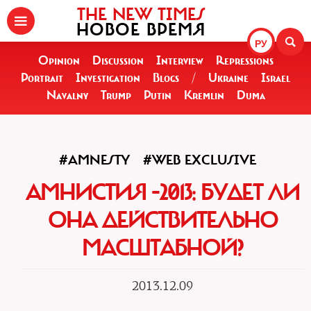
THE NEW TIMES
НОВОЕ ВРЕМЯ
РУ
Opinion
Discussion
Interview
Repressions
Portrait
Investigation
Blogs
/
Ukraine
Israel
Navalny
Trump
Putin
Kremlin
Duma
#AMNESTY
#WEB EXCLUSIVE
АМНИСТИЯ -2013: БУДЕТ ЛИ
ОНА ДЕЙСТВИТЕЛЬНО
МАСШТАБНОЙ?
2013.12.09