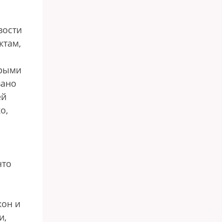
вости
ктам,
орыми
вано
ей
о,
что
кон и
и,