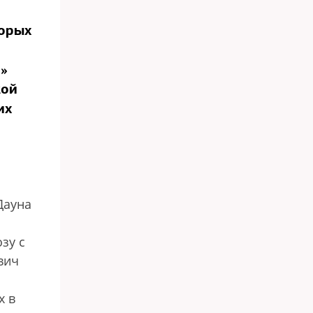
торых
о»
кой
их
Дауна
зу с
вич
х в