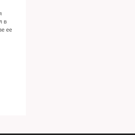
я
л в
ве ее