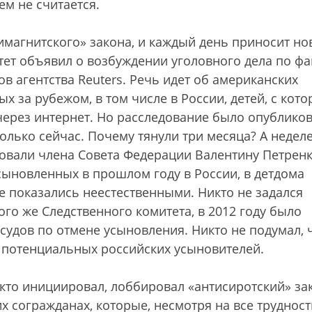
м не считается.
магнитского» закона, и каждый день приносит но
итет объявил о возбуждении уголовного дела по фа
 агентства Reuters. Речь идет об американских
х за рубежом, в том числе в России, детей, с кот
через интернет. Но расследование было опублико
только сейчас. Почему тянули три месяца? А недел
вали члена Совета Федерации Валентину Петренк
 усыновленных в прошлом году в России, в детдома
не показались неестественными. Никто не задался
ого же Следственного комитета, в 2012 году было
 судов по отмене усыновления. Никто не подумал, 
 потенциальных российских усыновителей.
, кто инициировал, лоббировал «антисиротский» за
их согражданах, которые, несмотря на все трудност